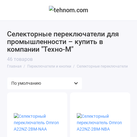
Селекторные переключатели для
Кнопочные выключатели
промышленности – купить в
Селекторные переключатели
компании "Техно-М"
46 товаров
Селекторные переключатели с ключом
Главная
Переключатели и кнопки
Селекторные переключатели
Сигнальные кнопки
Показать все