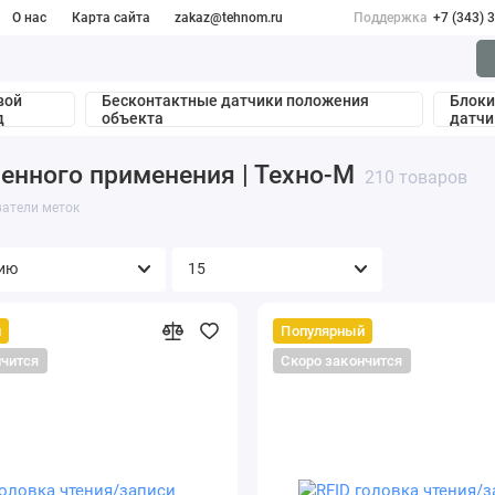
О нас
Карта сайта
zakaz@tehnom.ru
Поддержка
+7 (343) 
вой
Бесконтактные датчики положения
Блоки
д
объекта
датчи
енного применения | Техно-М
210 товаров
ватели меток
й
Популярный
нчится
Скоро закончится