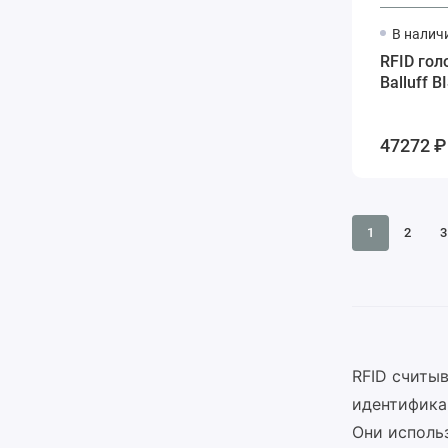
В налич
RFID гол
Balluff B
47272 ₽
1
2
3
RFID считы
идентифика
Они исполь