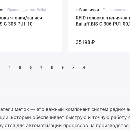
ии
Производитель: Balluff
В наличии
Производитель:
овка чтения/записи
RFID головка чтения/за
IS C-305-PU1-10
Balluff BIS C-306-PU1-00
35198 ₽
4
5
6
7
8
9
>
>|
ватели меток — это важный компонент систем радиоча
ции, который обеспечивает быструю и точную работу с
зуются для автоматизации процессов на производстве,