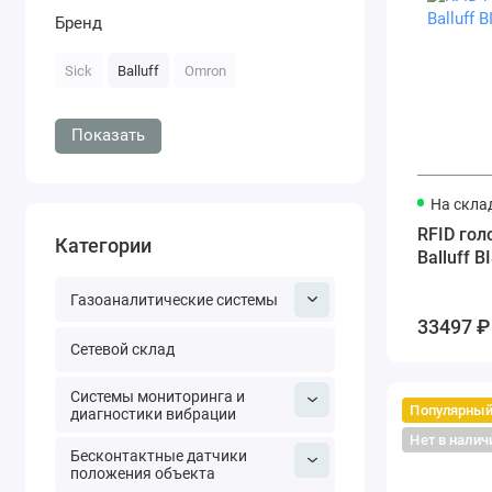
Бренд
Sick
Balluff
Omron
Показать
На скла
RFID гол
Категории
Balluff B
Газоаналитические системы
33497 ₽
Сетевой склад
Системы мониторинга и
Популярны
диагностики вибрации
Нет в налич
Бесконтактные датчики
положения объекта