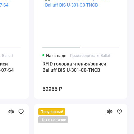
 Balluff
На складе
Производитель: Balluff
писи
RFID головка чтения/записи
2-07-S4
Balluff BIS U-301-C0-TNCB
62966 ₽
Популярный
Нет в наличии