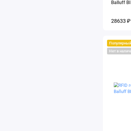
Balluff B
28633 ₽
Популярны
Нет в налич