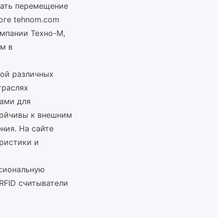
вать перемещение
оге tehnom.com
омпании Техно-М,
м в
кой различных
траслях
ами для
тойчивы к внешним
ния. На сайте
еристики и
ссиональную
RFID считыватели