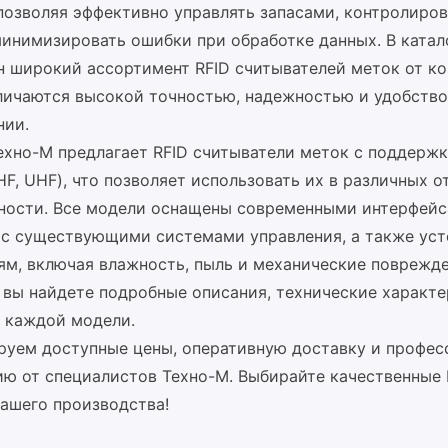
 позволяя эффективно управлять запасами, контролиро
минимизировать ошибки при обработке данных. В катал
н широкий ассортимент RFID считывателей меток от к
личаются высокой точностью, надежностью и удобство
нии.
ехно-М предлагает RFID считыватели меток с поддерж
 HF, UHF), что позволяет использовать их в различных о
ости. Все модели оснащены современными интерфейс
 с существующими системами управления, а также ус
ям, включая влажность, пыль и механические поврежде
 вы найдете подробные описания, технические характ
 каждой модели.
руем доступные цены, оперативную доставку и профе
ию от специалистов Техно-М. Выбирайте качественные 
вашего производства!