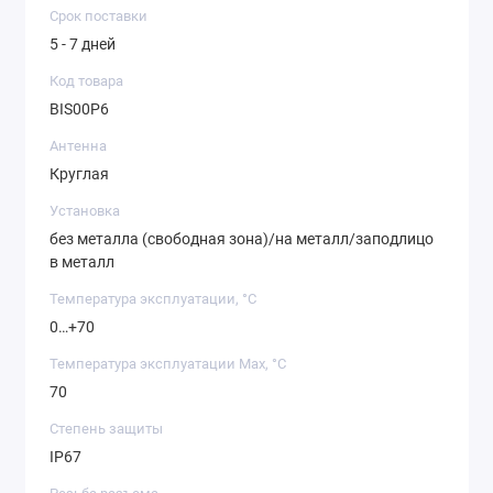
Срок поставки
5 - 7 дней
Код товара
BIS00P6
Антенна
Круглая
Установка
без металла (свободная зона)/на металл/заподлицо
в металл
Температура эксплуатации, °C
0…+70
Температура эксплуатации Max, °C
70
Степень защиты
IP67