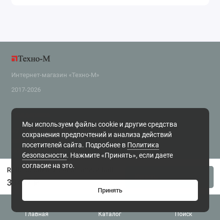
Интернет-магазин «Техно-М»
2017-2026
Поддержка
Мы используем файлы cookie и другие средства
+7 (343) 318-2-800
сохранения предпочтений и анализа действий
zakaz@tehnom.ru
посетителей сайта. Подробнее в
Политика
Обратный звонок
безопасности
. Нажмите «Принять», если даете
г. Екатеринбург, ул. Чайковского 16, офис 6 Будни, с 10.00 до 18.00
согласие на это.
RFID головка чтения/записи Balluff BIS C-300-PU1-10
Купить
33497 ₽
Принять
Главная
Каталог
Поиск