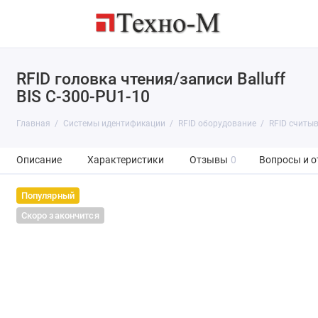
RFID головка чтения/записи Balluff
BIS C-300-PU1-10
Главная
Системы идентификации
RFID оборудование
RFID считы
Описание
Характеристики
Отзывы
0
Вопросы и о
Популярный
Скоро закончится