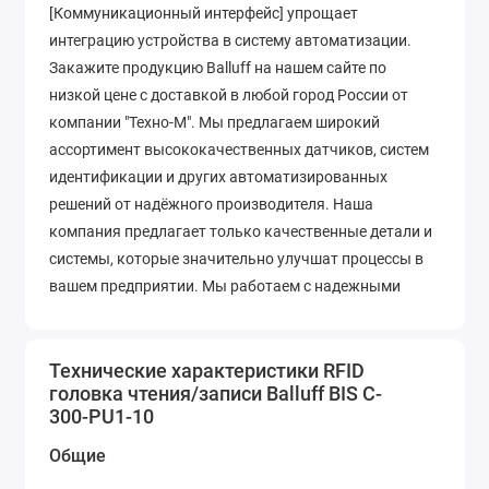
[Коммуникационный интерфейс] упрощает
интеграцию устройства в систему автоматизации.
Закажите продукцию Balluff на нашем сайте по
низкой цене с доставкой в любой город России от
компании "Техно-М". Мы предлагаем широкий
ассортимент высококачественных датчиков, систем
идентификации и других автоматизированных
решений от надёжного производителя. Наша
компания предлагает только качественные детали и
системы, которые значительно улучшат процессы в
вашем предприятии. Мы работаем с надежными
поставщиками и можем предложить конкурентные
цены и комплексное обслуживание, звоните по
телефону +7 (343) 318-28-00 для консультации.
Технические характеристики RFID
головка чтения/записи Balluff BIS C-
300-PU1-10
Общие