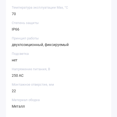
Температура эксплуатации Max, °C
70
Степень защиты
IP66
Принцип работы
двухпозиционный, фиксируемый
Подсветка
нет
Напряжение питания, В
250 AC
Монтажное отверстие, мм
22
Материал ободка
Металл