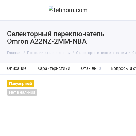
Селекторный переключатель
Omron A22NZ-2MM-NBA
Главная
Переключатели и кнопки
Селекторные переключатели
С
Описание
Характеристики
Отзывы
0
Вопросы и о
Популярный
Нет в наличии