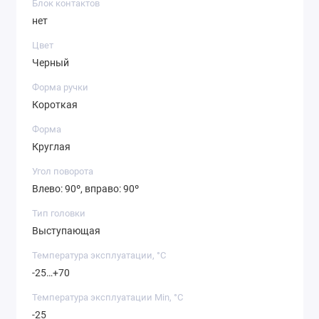
Блок контактов
нет
Цвет
Черный
Форма ручки
Короткая
Форма
Круглая
Угол поворота
Влево: 90º, вправо: 90º
Тип головки
Выступающая
Температура эксплуатации, °C
-25…+70
Температура эксплуатации Min, °C
-25