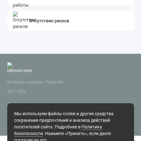
Отсутствие рисков
Интернет-магазин «Техно-М»
2017-2026
Поддержка
Мы используем файлы cookie и другие средства
+7 (343) 318-2-800
сохранения предпочтений и анализа действий
zakaz@tehnom.ru
посетителей сайта. Подробнее в
Политика
Обратный звонок
безопасности
. Нажмите «Принять», если даете
г. Екатеринбург, ул. Чайковского 16, офис 6 Будни, с 10.00 до 18.00
согласие на это.