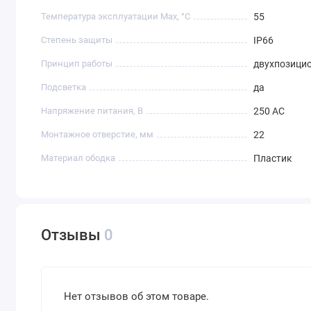
Температура эксплуатации Max, °C
55
Степень защиты
IP66
Принцип работы
двухпозици
Подсветка
да
Напряжение питания, В
250 AC
Монтажное отверстие, мм
22
Материал ободка
Пластик
Отзывы
0
Нет отзывов об этом товаре.