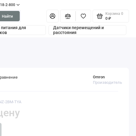
318-2-800
Корзина
0
Найти
0 ₽
 питания для
Датчики перемещений и
ков
расстояния
Omron
сравнение
Производитель
2NZ-2BM-TYA
цену