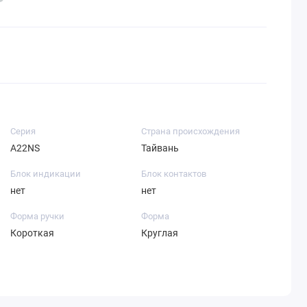
Серия
Страна происхождения
A22NS
Тайвань
Блок индикации
Блок контактов
нет
нет
Форма ручки
Форма
Короткая
Круглая