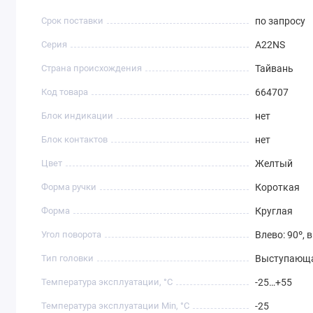
Срок поставки
по запросу
Серия
A22NS
Страна происхождения
Тайвань
Код товара
664707
Блок индикации
нет
Блок контактов
нет
Цвет
Желтый
Форма ручки
Короткая
Форма
Круглая
Угол поворота
Влево: 90º, 
Тип головки
Выступающ
Температура эксплуатации, °C
-25…+55
Температура эксплуатации Min, °C
-25