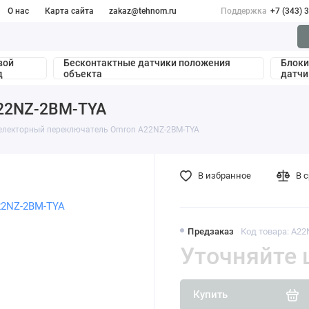
О нас
Карта сайта
zakaz@tehnom.ru
Поддержка
+7 (343) 
вой
Бесконтактные датчики положения
Блоки
д
объекта
датчи
22NZ-2BM-TYA
електорный переключатель Omron A22NZ-2BM-TYA
В избранное
В 
Предзаказ
Код товара: A2
Уточняйте 
Купить