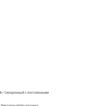
й / Синхронный с постоянными
 Векторный без датчика