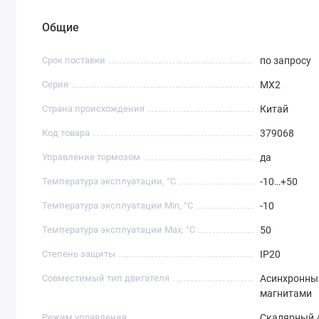
Общие
Срок поставки
по запросу
Серия
MX2
Страна происхождения
Китай
Код товара
379068
Управление тормозом
да
Температура эксплуатации, °C
-10…+50
Температура эксплуатации Min, °C
-10
Температура эксплуатации Max, °C
50
Степень защиты
IP20
Совместимый тип двигателя
Асинхронны
магнитами
Режим управления
Скалярный /