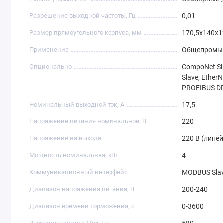
Разрешение выходной частоты, Гц
0,01
Размер прямоугольного корпуса, мм
170,5x140x1
Применение
Общепромы
Опционально
CompoNet Sla
Slave, Ether
PROFIBUS DP
Номинальный выходной ток, А
17,5
Напряжение питания номинальное, В
220
Напряжение на выходе
220 В (лине
Мощность номинальная, кВт
4
Коммуникационный интерфейс
MODBUS Slave
Диапазон напряжения питания, В
200-240
Диапазон времени торможения, с
0-3600
Выходная частота Max, Гц
580