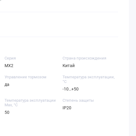
Серия
Страна происхождения
MX2
Китай
Управление тормозом
Температура эксплуатации,
°C
да
-10…+50
Температура эксплуатации
Степень защиты
Max, °C
IP20
50