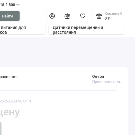
318-2-800
Корзина
0
Найти
0 ₽
 питания для
Датчики перемещений и
ков
расстояния
Omron
сравнение
Производитель
3MX2-A2037-E CHN
цену