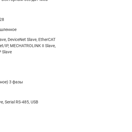
28
шленное
ve, DeviceNet Slave, EtherCAT
Net/IP, MECHATROLINK II Slave,
 Slave
йное) 3 фазы
, Serial RS-485, USB