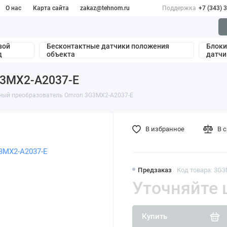
О нас
Карта сайта
zakaz@tehnom.ru
Поддержка
+7 (343) 
вой
Бесконтактные датчики положения
Блоки
д
объекта
датчи
G3MX2-A2037-E
ный преобразователь Omron 3G3MX2-A2037-E
В избранное
В 
Предзаказ
Код товара: 3G
Уточняйте 
Купить