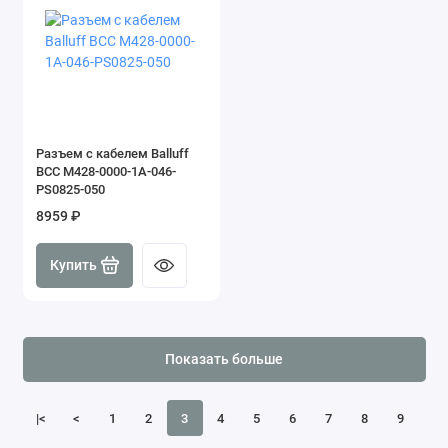
Разъем с кабелем Balluff
BCC M428-0000-1A-046-
PS0825-050
8959 ₽
Купить
Показать больше
|<
<
1
2
3
4
5
6
7
8
9