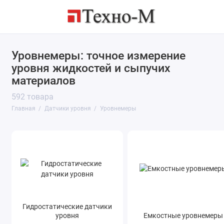
Уровнемеры: точное измерение
Сигнализаторы уровня
уровня жидкостей и сыпучих
Уровнемеры
материалов
592 товара
Показать все
Главная
Датчики уровня
Уровнемеры
Гидростатические датчики
уровня
Емкостные уровнемеры