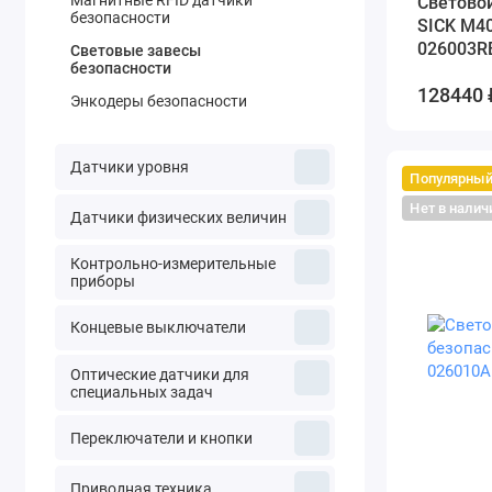
Магнитные RFID датчики
Cветовой
безопасности
SICK M4
026003R
Световые завесы
безопасности
128440 
Энкодеры безопасности
Датчики уровня
Популярны
Нет в налич
Датчики физических величин
Контрольно-измерительные
приборы
Концевые выключатели
Оптические датчики для
специальных задач
Переключатели и кнопки
Приводная техника