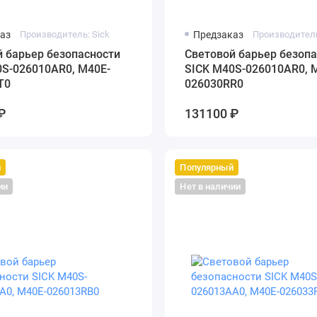
аз
Производитель: Sick
Предзаказ
Производитель
 барьер безопасности
Cветовой барьер безопа
0S-026010AR0, M40E-
SICK M40S-026010AR0, 
T0
026030RR0
₽
131100 ₽
й
Популярный
ии
Нет в наличии