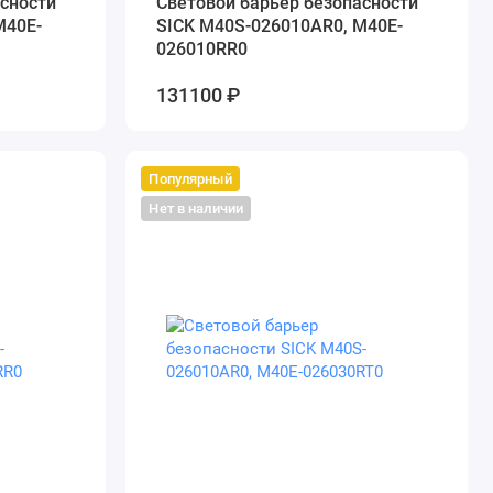
сности
Cветовой барьер безопасности
M40E-
SICK M40S-026010AR0, M40E-
026010RR0
131100 ₽
Популярный
Нет в наличии