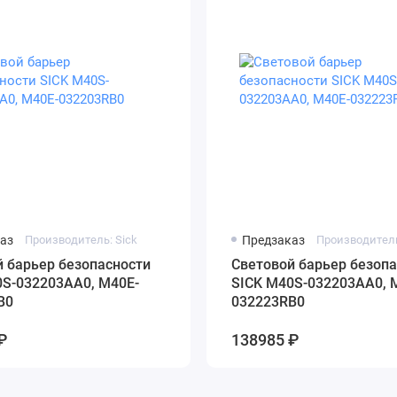
аз
Производитель: Sick
Предзаказ
Производитель
 барьер безопасности
Cветовой барьер безопа
0S-032203AA0, M40E-
SICK M40S-032203AA0, 
B0
032223RB0
₽
138985 ₽