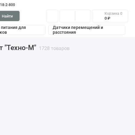
318-2-800
Корзина
0
Найти
0 ₽
 питания для
Датчики перемещений и
ков
расстояния
 "Техно-М"
1728 товаров