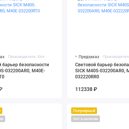
аз
Производитель: Sick
Предзаказ
Производитель
 барьер безопасности
Cветовой барьер безопа
0S-032200AR0, M40E-
SICK M40S-032200AR0, 
T0
032220RR0
₽
112338 ₽
й
Популярный
ии
Нет в наличии