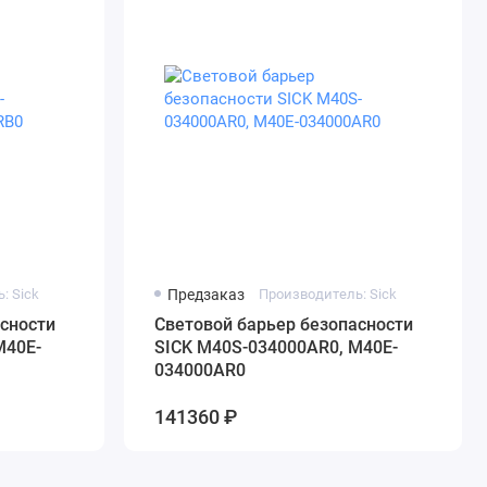
: Sick
Предзаказ
Производитель: Sick
сности
Cветовой барьер безопасности
M40E-
SICK M40S-034000AR0, M40E-
034000AR0
141360 ₽