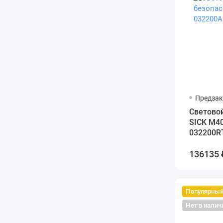
Предзак
Cветовой
SICK M4
032200R
136135 
Популярны
Нет в налич