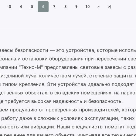
3
4
5
6
7
8
9
10
>
>|
авесы безопасности — это устройства, которые испол
сонала и остановки оборудования при пересечении све
омпании "Техно-М" представлены световые завесы с ра
и: длиной луча, количеством лучей, степенью защиты
и типом крепления. Эти устройства идеально подходят
ственных объектах, в складских помещениях, на парко
де требуется высокая надежность и безопасность.
аем продукцию от проверенных производителей, котор
 работу даже в сложных условиях эксплуатации, таких 
ажность или вибрации. Наши специалисты помогут под
е решение для вашего объекта, учитывая все техничес