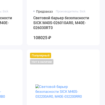
: Sick
Предзаказ
Производитель: Sick
сности
Cветовой барьер безопасности
M40E-
SICK M40S-026010AR0, M40E-
026030RT0
108025 ₽
Популярный
Нет в наличии