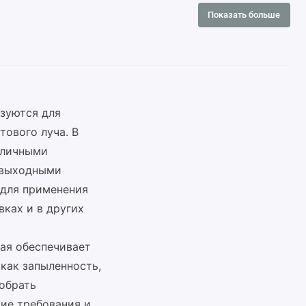
Показать больше
ьзуются для
тового луча. В
зличными
, выходными
 для применения
вках и в других
ая обеспечивает
как запыленность,
обрать
кие требования и