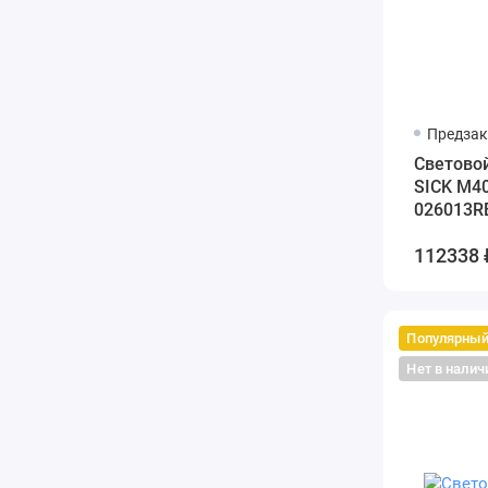
Предзак
Cветовой
SICK M4
026013R
112338 
Популярны
Нет в налич