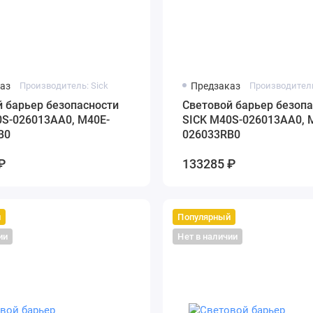
аз
Производитель: Sick
Предзаказ
Производитель
 барьер безопасности
Cветовой барьер безопа
0S-026013AA0, M40E-
SICK M40S-026013AA0, 
B0
026033RB0
₽
133285 ₽
й
Популярный
ии
Нет в наличии