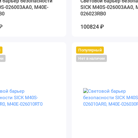
 барьер безопасности
Cветовой барьер безопа
0S-026003AA0, M40E-
SICK M40S-026003AA0, 
B0
026023RB0
₽
100824 ₽
й
Популярный
ии
Нет в наличии