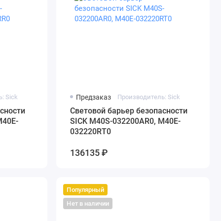
: Sick
Предзаказ
Производитель: Sick
сности
Cветовой барьер безопасности
M40E-
SICK M40S-032200AR0, M40E-
032220RT0
136135 ₽
Популярный
Нет в наличии