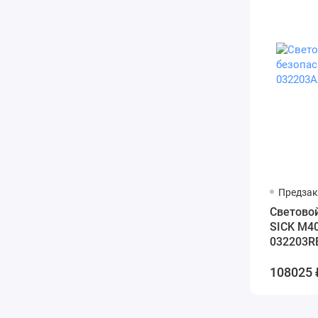
Предзак
Cветовой
SICK M4
032203R
108025 