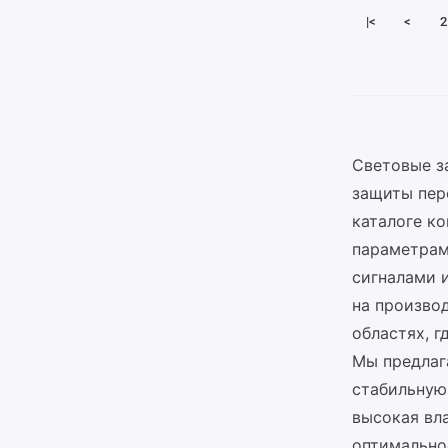
|<
<
2
Световые з
защиты пер
каталоге к
параметрам
сигналами 
на производ
областях, г
Мы предлаг
стабильную
высокая вл
оптимально