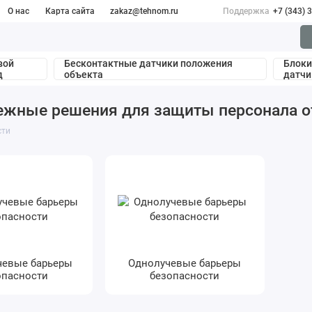
О нас
Карта сайта
zakaz@tehnom.ru
Поддержка
+7 (343) 
вой
Бесконтактные датчики положения
Блоки
д
объекта
датчи
ежные решения для защиты персонала от
сти
чевые барьеры
Однолучевые барьеры
опасности
безопасности