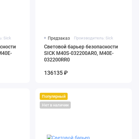
: Sick
Предзаказ
Производитель: Sick
сности
Cветовой барьер безопасности
M40E-
SICK M40S-032200AR0, M40E-
032200RR0
136135 ₽
Популярный
Нет в наличии