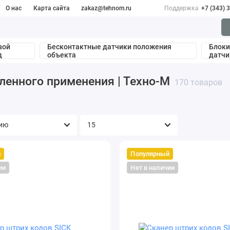
О нас
Карта сайта
zakaz@tehnom.ru
Поддержка
+7 (343) 
вой
Бесконтактные датчики положения
Блоки
д
объекта
датчи
енного применения | Техно-М
170 товаров
й
Популярный
ии
Нет в наличии