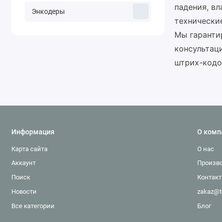
падения, в
Энкодеры
технически
Мы гаранти
консультац
штрих-кодо
Информация
О комп
Карта сайта
О нас
Аккаунт
Произв
Поиск
Контак
Новости
zakaz@t
Все категории
Блог