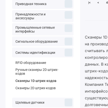
|<
<
4
Приводная техника
Принадлежности и
аксессуары
Промышленные сетевые
интерфейсы
Сканеры 1D
Сигнальное оборудование
на производ
считывать 
Системы идентификации
контролиро
RFID оборудование
данных. В 
Ручные сканеры 2D штрих-
штрих-кодо
кодов
надежность
Сканеры 1D штрих-кодов
Компания Т
Сканеры 2D штрих-кодов
интерфейсов
существующ
Щелевые датчики
долговечны