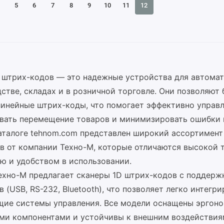
5
6
7
8
9
10
11
12
 штрих-кодов — это надежные устройства для автома
стве, складах и в розничной торговле. Они позволяют
линейные штрих-коды, что помогает эффективно управл
вать перемещение товаров и минимизировать ошибки 
каталоге tehnom.com представлен широкий ассортимент
в от компании Техно-М, которые отличаются высокой 
ю и удобством в использовании.
ехно-М предлагает сканеры 1D штрих-кодов с поддерж
 (USB, RS-232, Bluetooth), что позволяет легко интегри
ие системы управления. Все модели оснащены эргон
ми компонентами и устойчивы к внешним воздействия