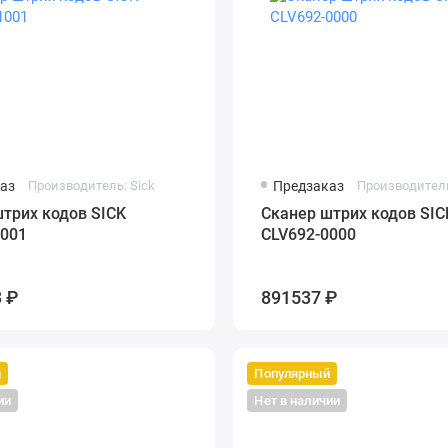
аз
Производитель: Sick
Предзаказ
Производитель
трих кодов SICK
Сканер штрих кодов SIC
1001
CLV692-0000
 ₽
891537 ₽
й
Популярный
ии
Нет в наличии