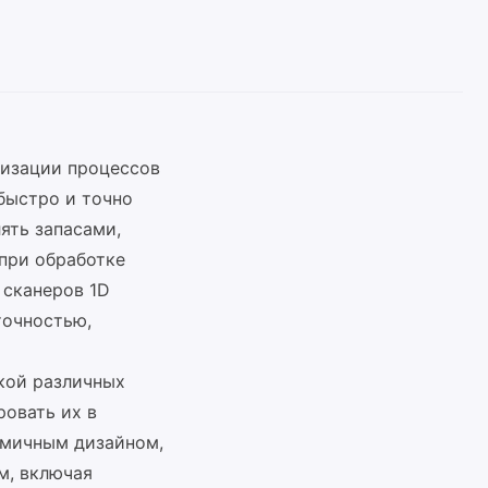
тизации процессов
 быстро и точно
ять запасами,
при обработке
 сканеров 1D
точностью,
кой различных
ровать их в
омичным дизайном,
м, включая