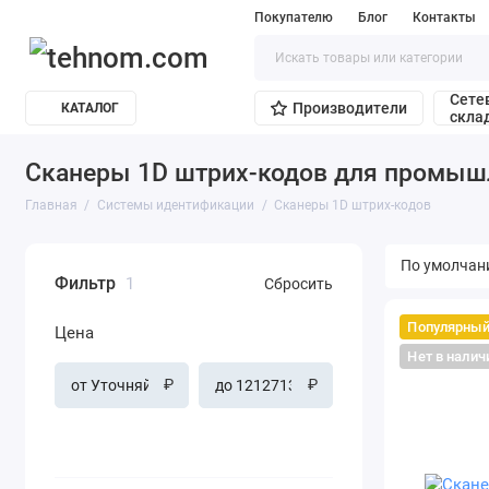
Покупателю
Блог
Контакты
Сете
Производители
КАТАЛОГ
скла
Сканеры 1D штрих-кодов для промышл
Главная
Системы идентификации
Сканеры 1D штрих-кодов
Фильтр
1
Сбросить
Популярны
Цена
Нет в налич
₽
₽