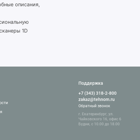
обные описания,
ссиональную
 сканеры 1D
Поддержка
+7 (343) 318-2-800
zakaz@tehnom.ru
ости
Обратный звонок
я
г. Екатеринбург, ул.
Чайковского 16, офис 6
Будни, с 10.00 до 18.00