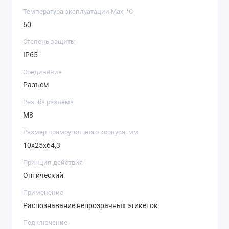
Температура эксплуатации Max, °C
60
Степень защиты
IP65
Соединение
Разъем
Резьба разъема
M8
Размер прямоугольного корпуса, мм
10x25x64,3
Принцип действия
Оптический
Применение
Распознавание непрозрачных этикеток
Подключение