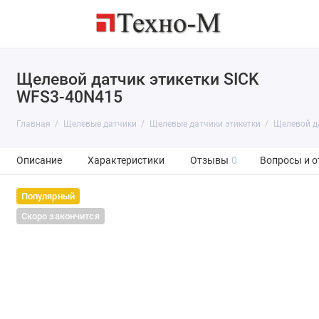
Щелевой датчик этикетки SICK
WFS3-40N415
Главная
Щелевые датчики
Щелевые датчики этикетки
Щелевой д
Описание
Характеристики
Отзывы
0
Вопросы и о
Популярный
Скоро закончится