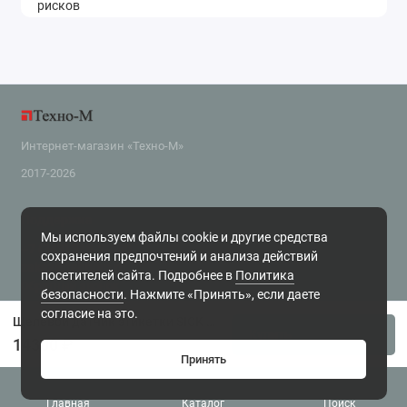
Интернет-магазин «Техно-М»
2017-2026
Поддержка
Мы используем файлы cookie и другие средства
+7 (343) 318-2-800
сохранения предпочтений и анализа действий
zakaz@tehnom.ru
посетителей сайта. Подробнее в
Политика
Обратный звонок
безопасности
. Нажмите «Принять», если даете
г. Екатеринбург, ул. Чайковского 16, офис 6 Будни, с 10.00 до 18.00
согласие на это.
Щелевой датчик этикетки SICK WFS3-40N415
Купить
14300 ₽
Принять
Главная
Каталог
Поиск