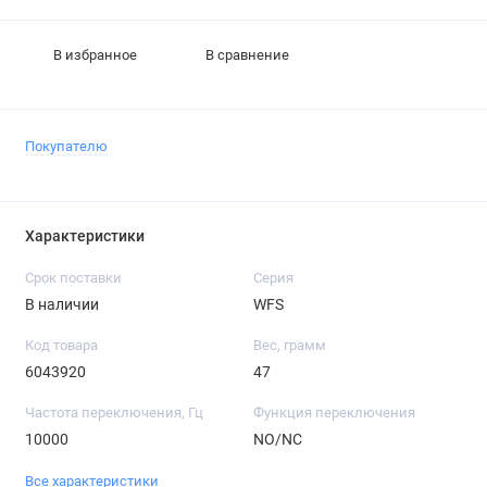
В избранное
В сравнение
Покупателю
Характеристики
Срок поставки
Серия
В наличии
WFS
Код товара
Вес, грамм
6043920
47
Частота переключения, Гц
Функция переключения
10000
NO/NC
Все характеристики