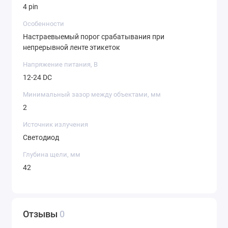
4 pin
Особенности
Настраевыемый порог срабатывания при
непрерывной ленте этикеток
Напряжение питания, В
12-24 DC
Минимальный зазор между объектами, мм
2
Источник излучения
Светодиод
Глубина щели, мм
42
Отзывы
0