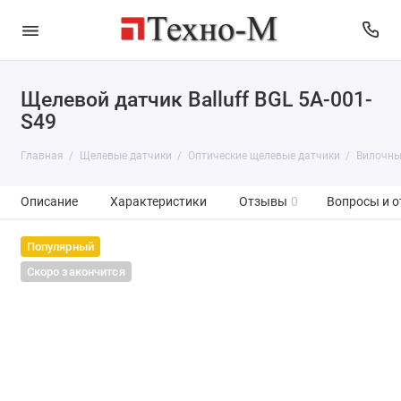
Щелевой датчик Balluff BGL 5A-001-
S49
Главная
Щелевые датчики
Оптические щелевые датчики
Вилочны
Описание
Характеристики
Отзывы
0
Вопросы и о
Популярный
Скоро закончится