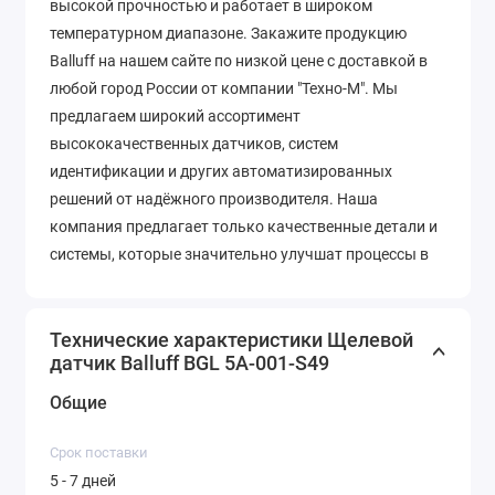
высокой прочностью и работает в широком
температурном диапазоне. Закажите продукцию
Balluff на нашем сайте по низкой цене с доставкой в
любой город России от компании "Техно-М". Мы
предлагаем широкий ассортимент
высококачественных датчиков, систем
идентификации и других автоматизированных
решений от надёжного производителя. Наша
компания предлагает только качественные детали и
системы, которые значительно улучшат процессы в
вашем предприятии. Мы работаем с надежными
поставщиками и можем предложить конкурентные
цены и комплексное обслуживание, звоните по
Технические характеристики Щелевой
датчик Balluff BGL 5A-001-S49
телефону +7 (343) 318-28-00 для консультации.
Общие
Срок поставки
5 - 7 дней