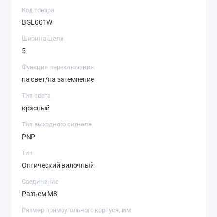
Код товара
BGL001W
Ширина щели
5
Функция переключения
на свет/на затемнение
Тип света
красный
Тип выходного сигнала
PNP
Тип
Оптический вилочный
Соединение
Разъем M8
Размер прямоугольного корпуса, мм