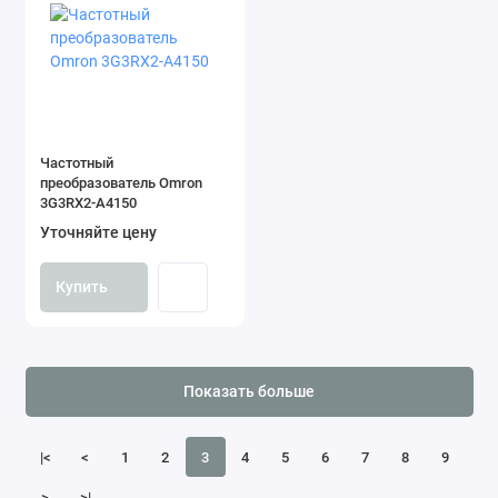
Частотный
преобразователь Omron
3G3RX2-A4150
Уточняйте цену
Купить
Показать больше
|<
<
1
2
3
4
5
6
7
8
9
>
>|