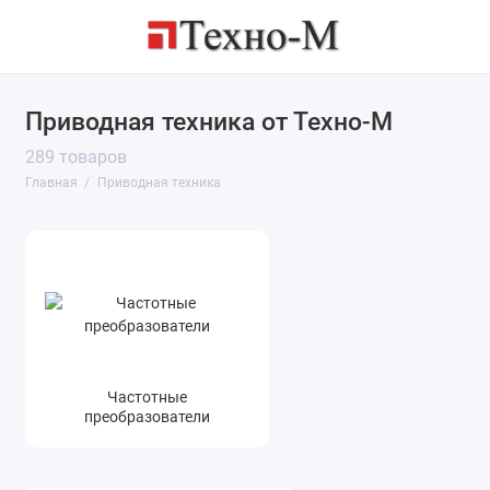
Приводная техника от Техно-М
Частотные преобразователи
289 товаров
Показать все
Главная
Приводная техника
Частотные
преобразователи