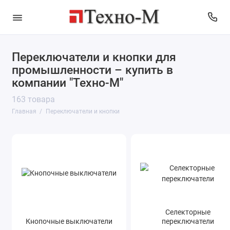
Переключатели и кнопки для
Кнопочные выключатели
промышленности – купить в
Селекторные переключатели
компании "Техно-М"
163 товара
Селекторные переключатели с ключом
Главная
Переключатели и кнопки
Сигнальные кнопки
Показать все
Селекторные
Кнопочные выключатели
переключатели