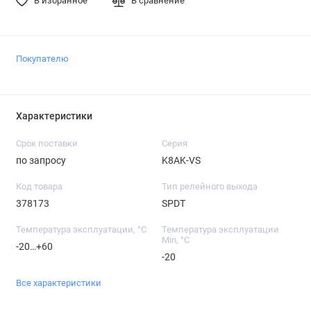
В избранное
В сравнение
Покупателю
Характеристики
Срок поставки
Серия
по запросу
K8AK-VS
Код товара
Тип релейного выхода
378173
SPDT
Температура эксплуатации, °C
Температура эксплуатации
Min, °C
-20…+60
-20
Все характеристики