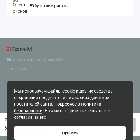
Отсутствие рисков
Интернет-магазин «Техно-М»
2017-2026
Поддержка
Мы используем файлы cookie и другие средства
+7 (343) 318-2-800
сохранения предпочтений и анализа действий
zakaz@tehnom.ru
посетителей сайта. Подробнее в
Политика
Обратный звонок
безопасности
. Нажмите «Принять», если даете
г. Екатеринбург, ул. Чайковского 16, офис 6 Будни, с 10.00 до 18.00
согласие на это.
Реле контроля напряжения Omron K8AK-VS3 24VAC/DC
Купить
Уточняйте цену
Принять