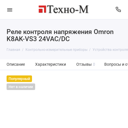
Реле контроля напряжения Omron
K8AK-VS3 24VAC/DC
Главная
Контрольно-измерительные приборы
Устройства контроля
Описание
Характеристики
Отзывы
0
Вопросы и о
Популярный
Нет в наличии