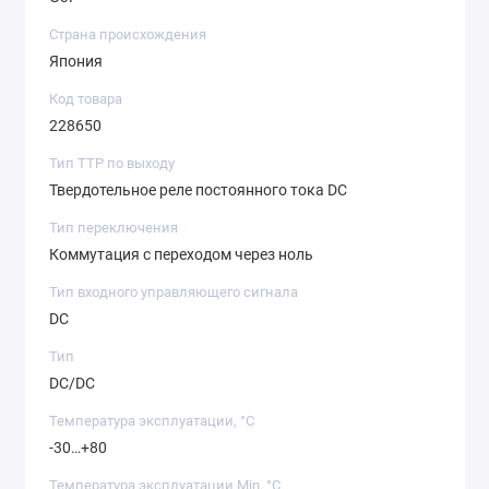
Страна происхождения
Япония
Код товара
228650
Тип ТТР по выходу
Твердотельное реле постоянного тока DC
Тип переключения
Коммутация с переходом через ноль
Тип входного управляющего сигнала
DC
Тип
DC/DC
Температура эксплуатации, °C
-30…+80
Температура эксплуатации Min, °C