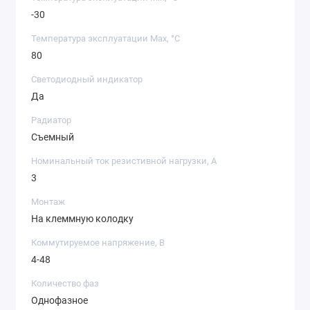
-30
Температура эксплуатации Max, °C
80
Светодиодный индикатор
Да
Радиатор
Cъемный
Номинальный ток резистивной нагрузки, A
3
Монтаж
На клеммную колодку
Коммутируемое напряжение, В
4-48
Количество фаз
Однофазное