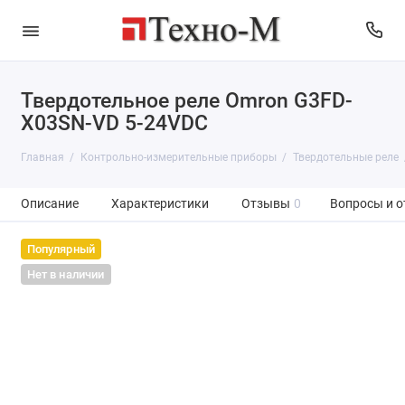
Твердотельное реле Omron G3FD-
X03SN-VD 5-24VDC
Главная
Контрольно-измерительные приборы
Твердотельные реле
Описание
Характеристики
Отзывы
0
Вопросы и о
Популярный
Нет в наличии