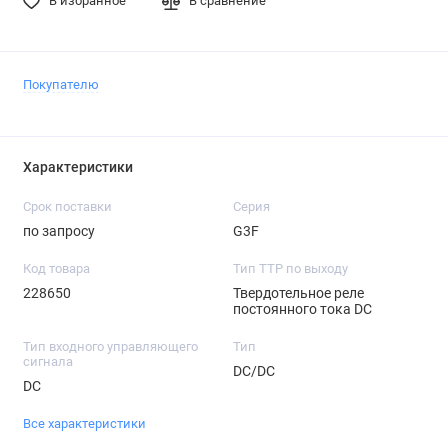
В избранное
В сравнение
Покупателю
Характеристики
Срок поставки
Серия
по запросу
G3F
Код товара
Тип ТТР по выходу
228650
Твердотельное реле
постоянного тока DC
Тип входного управляющего
Тип
сигнала
DC/DC
DC
Все характеристики