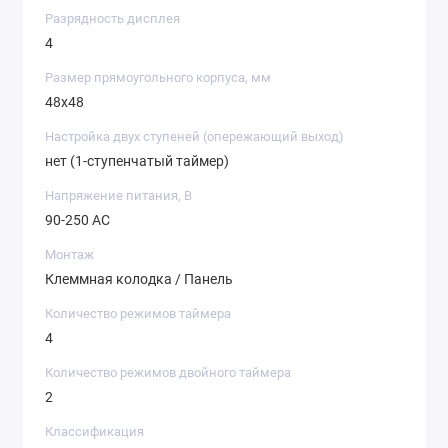
Разрядность дисплея
4
Размер прямоугольного корпуса, мм
48x48
Настройка двух ступеней (опережающий выход)
нет (1-ступенчатый таймер)
Напряжение питания, В
90-250 AC
Монтаж
Клеммная колодка / Панель
Количество режимов таймера
4
Количество режимов двойного таймера
2
Классификация