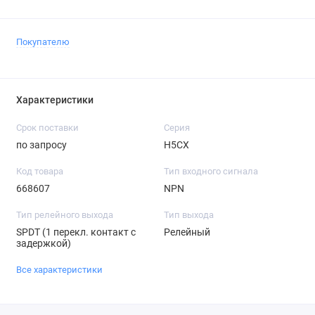
Покупателю
Характеристики
Срок поставки
Серия
по запросу
H5CX
Код товара
Тип входного сигнала
668607
NPN
Тип релейного выхода
Тип выхода
SPDT (1 перекл. контакт с
Релейный
задержкой)
Все характеристики