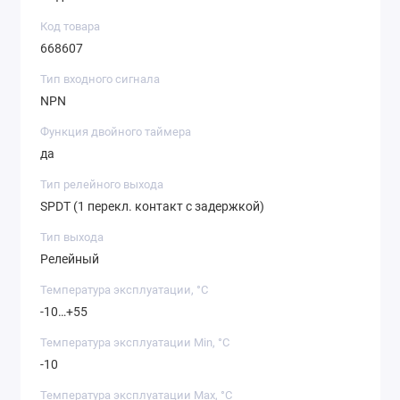
Код товара
668607
Тип входного сигнала
NPN
Функция двойного таймера
да
Тип релейного выхода
SPDT (1 перекл. контакт с задержкой)
Тип выхода
Релейный
Температура эксплуатации, °C
-10…+55
Температура эксплуатации Min, °C
-10
Температура эксплуатации Max, °C