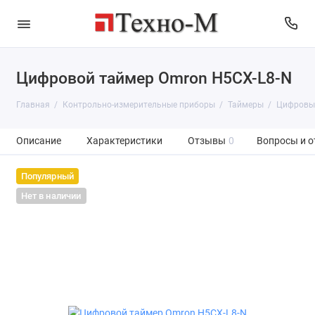
Цифровой таймер Omron H5CX-L8-N
Главная
Контрольно-измерительные приборы
Таймеры
Цифровы
Описание
Характеристики
Отзывы
0
Вопросы и о
Популярный
Нет в наличии