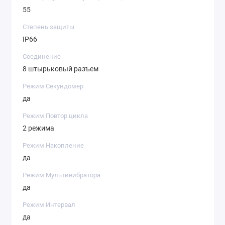
55
Степень защиты
IP66
Соединение
8 штырьковый разъем
Режим Секундомер
да
Режим Повтор цикла
2 режима
Режим Накопление
да
Режим Мультивибратора
да
Режим Интервал
да