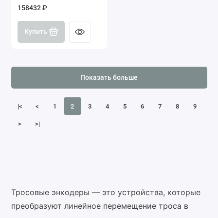
158432 ₽
Купить
Показать больше
|<
<
1
2
3
4
5
6
7
8
9
>
>|
Тросовые энкодеры — это устройства, которые
преобразуют линейное перемещение троса в