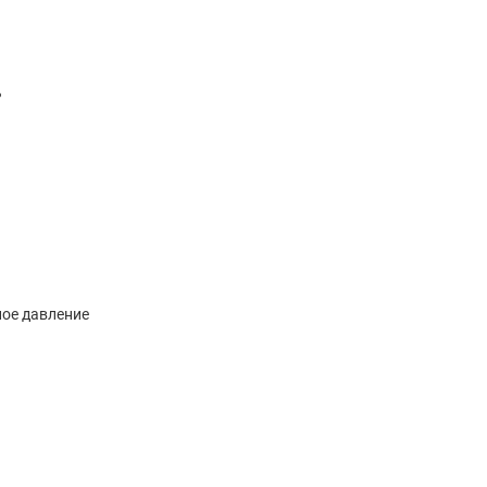
ь
ое давление