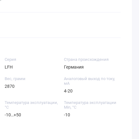
Серия
Страна происхождения
LFH
Германия
Вес, грамм
Аналоговый выход по току,
мА
2870
4-20
Температура эксплуатации,
Температура эксплуатации
°C
Min, °C
-10…+50
-10