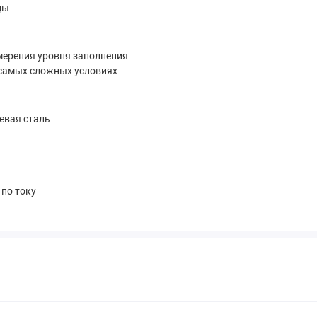
ды
мерения уровня заполнения
самых сложных условиях
евая сталь
по току