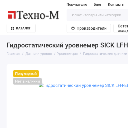
Покупателю
Блог
Контакты
Сете
Производители
КАТАЛОГ
скла
Гидростатический уровнемер SICK L
Главная
Датчики уровня
Уровнемеры
Гидростатические датчики
Популярный
Нет в наличии