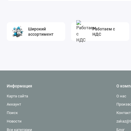
Широкий
Работаем с
ассортимент
НДС
Информация
О комп
Карта сайта
О нас
Аккаунт
Произв
Поиск
Контак
Новости
zakaz@t
Все категории
Блог