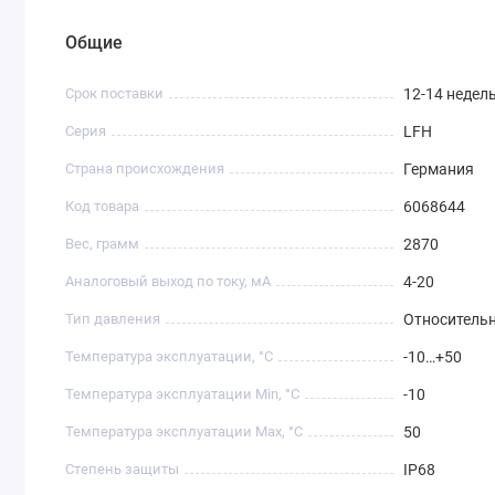
Общие
Срок поставки
12-14 недел
Серия
LFH
Страна происхождения
Германия
Код товара
6068644
Вес, грамм
2870
Аналоговый выход по току, мА
4-20
Тип давления
Относительн
Температура эксплуатации, °C
-10…+50
Температура эксплуатации Min, °C
-10
Температура эксплуатации Max, °C
50
Степень защиты
IP68