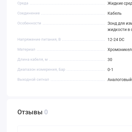
Среда
Жидкие сре
Соединение
Кабель
Особенности
Зонд для из
жидкости в 
Напряжение питания, В
12-24 DC
Материал
Хромоникел
Длина кабеля, м
30
Диапазон измерения, Бар
0-1
Выходной сигнал
Аналоговый 
Отзывы
0