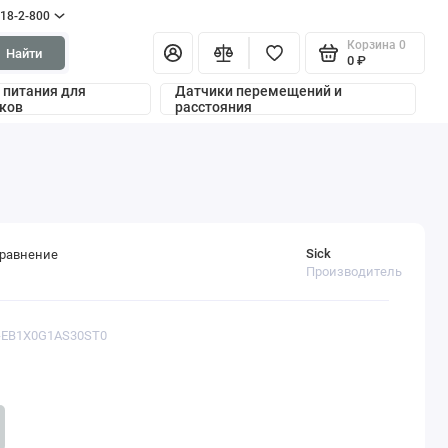
318-2-800
Корзина
0
Найти
0 ₽
 питания для
Датчики перемещений и
ков
расстояния
Sick
сравнение
Производитель
H-EB1X0G1AS30ST0