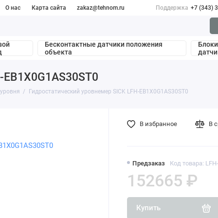
О нас
Карта сайта
zakaz@tehnom.ru
Поддержка
+7 (343) 
вой
Бесконтактные датчики положения
Блоки
д
объекта
датчи
FH-EB1X0G1AS30ST0
 уровня
Гидростатический уровнемер SICK LFH-EB1X0G1AS30ST0
В избранное
В 
Предзаказ
Код товара: LF
152665 ₽
Купить