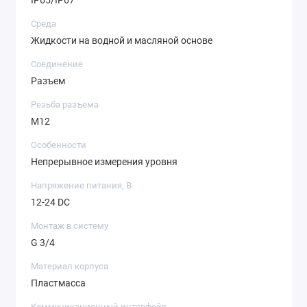
IP65/IP67
Среда
Жидкости на водной и масляной основе
Соединение
Разъем
Резьба разъема
M12
Особенности
Непрерывное измерения уровня
Напряжение питания, В
12-24 DC
Монтаж в систему
G 3/4
Материал корпуса
Пластмасса
Коммуникационный интерфейс