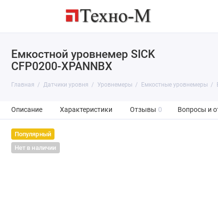
Емкостной уровнемер SICK
CFP0200-XPANNBX
Главная
Датчики уровня
Уровнемеры
Емкостные уровнемеры
Описание
Характеристики
Отзывы
0
Вопросы и о
Популярный
Нет в наличии