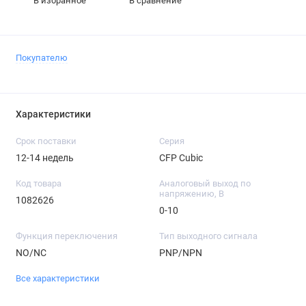
В избранное
В сравнение
Покупателю
Характеристики
Срок поставки
Серия
12-14 недель
CFP Cubic
Код товара
Аналоговый выход по
напряжению, В
1082626
0-10
Функция переключения
Тип выходного сигнала
NO/NC
PNP/NPN
Все характеристики