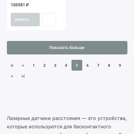
106581 ₽
Купить
Показать больше
|<
<
1
2
3
4
5
6
7
8
9
>
>|
Лазерные датчики расстояния — это устройства,
которые используются для бесконтактного