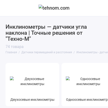
Датчики и преобразователи линейных
Инклинометры — датчики угла
перемещений
наклона | Точные решения от
"Техно-М"
Индуктивные датчики расстояния
74 товара
Инклинометры - датчики угла наклона
Главная
Датчики перемещений и расстояния
Инклинометры - датчи
Лазерные датчики расстояния
Ультразвуковые датчики расстояния
Показать все
Двухосевые инклинометры
Одноосевые инклиномет