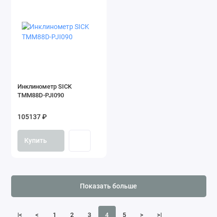
Инклинометр SICK
TMM88D-PJI090
105137 ₽
Купить
Показать больше
|<
<
1
2
3
4
5
>
>|