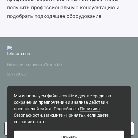
получить профессиональную консультацию и
подобрать подходящее оборудование.
Интернет-магазин «Техно-М»
2017-2026
Поддержка
Мы используем файлы cookie и другие средства
+7 (343) 318-2-800
сохранения предпочтений и анализа действий
zakaz@tehnom.ru
посетителей сайта. Подробнее в
Политика
Обратный звонок
безопасности
. Нажмите «Принять», если даете
г. Екатеринбург, ул. Чайковского 16, офис 6 Будни, с 10.00 до 18.00
согласие на это.
Фильтр
1
Принять