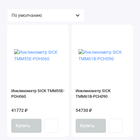
Инклинометр SICK TMM55E-
Инклинометр SICK
POH060
TMM61B-PCH090
41772 ₽
54730 ₽
Купить
Купить