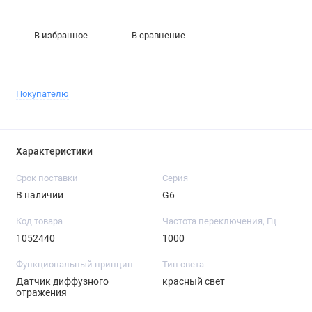
В избранное
В сравнение
Покупателю
Характеристики
Срок поставки
Серия
В наличии
G6
Код товара
Частота переключения, Гц
1052440
1000
Функциональный принцип
Тип света
Датчик диффузного
красный свет
отражения