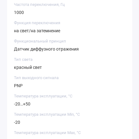
Частота переключения, Гц
1000
Функция переключения
на свет/на затемнение
Функциональный принцип
Датчик диффузного отражения
Тип света
красный свет
Тип выходного сигнала
PNP
Температура эксплуатации, °C
-20…+50
Температура эксплуатации Min, °C
-20
Температура эксплуатации Max, °C