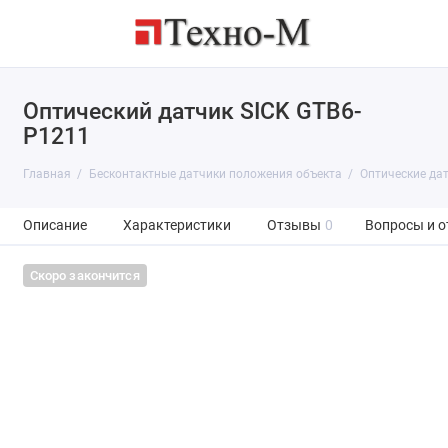
Оптический датчик SICK GTB6-
P1211
Главная
Бесконтактные датчики положения объекта
Оптические да
Описание
Характеристики
Отзывы
0
Вопросы и о
Скоро закончится