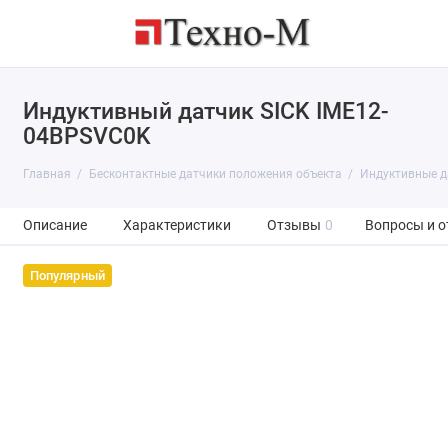
Индуктивный датчик SICK IME12-
04BPSVC0K
Главная
Бесконтактные датчики положения объекта
Индуктивные д
Описание
Характеристики
Отзывы
0
Вопросы и о
Популярный