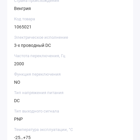
Страна происхождения
Венгрия
Код товара
1065021
Электрическое исполнение
3-х проводный DC
Частота переключения, Гц
2000
Функция переключения
NO
Тип напряжения питания
DC
Тип выходного сигнала
PNP
Температура эксплуатации, °C
-25…+75