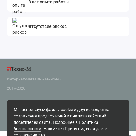
8 лет опыта работы
Отсутствие рисков
Интернет-магазин «Техно-М»
2017-2026
Поддержка
Мы используем файлы cookie и другие средства
+7 (343) 318-2-800
сохранения предпочтений и анализа действий
zakaz@tehnom.ru
посетителей сайта. Подробнее в
Политика
Обратный звонок
безопасности
. Нажмите «Принять», если даете
г. Екатеринбург, ул. Чайковского 16, офис 6 Будни, с 10.00 до 18.00
согласие на это.