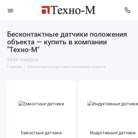
Бесконтактные датчики положения
Емкостные датчики
объекта — купить в компании
"Техно-М"
Индуктивные датчики
9449 товаров
Главная
Бесконтактные датчики положения объекта
Кольцевые индуктивные датчики
Магнитные датчики для пневмоцилиндров
Магнитные датчики положения
Оптические датчики
Ультразвуковые датчики
Емкостные датчики
Индуктивные датчики
Показать все