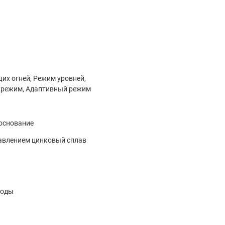
их огней, Режим уровней,
 режим, Адаптивный режим
основание
авлением цинковый сплав
иоды