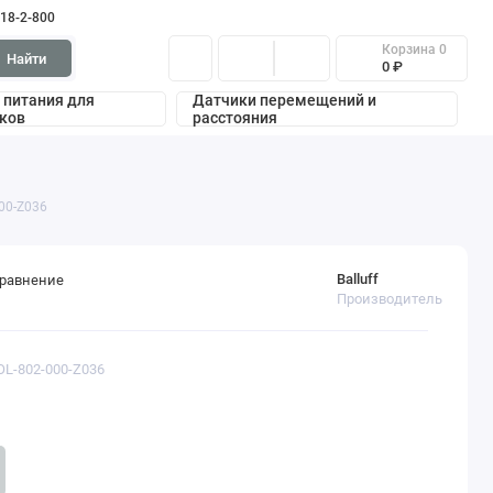
318-2-800
Корзина
0
Найти
0 ₽
 питания для
Датчики перемещений и
ков
расстояния
000-Z036
Balluff
сравнение
Производитель
IOL-802-000-Z036