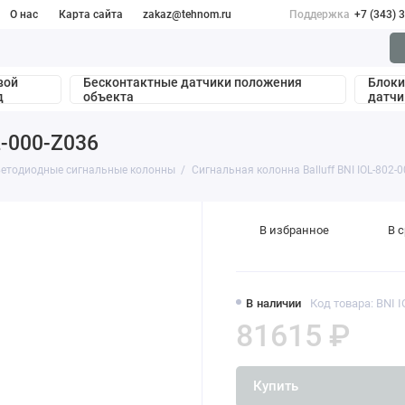
О нас
Карта сайта
zakaz@tehnom.ru
Поддержка
+7 (343) 
вой
Бесконтактные датчики положения
Блоки
д
объекта
датчи
2-000-Z036
етодиодные сигнальные колонны
Сигнальная колонна Balluff BNI IOL-802-
В избранное
В 
В наличии
Код товара: BNI 
81615 ₽
Купить