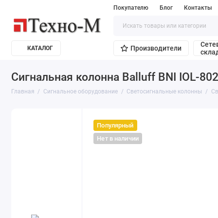
Покупателю
Блог
Контакты
Сете
Производители
КАТАЛОГ
скла
Сигнальная колонна Balluff BNI IOL-80
Главная
Сигнальное оборудование
Светосигнальные колонны
Св
Популярный
Нет в наличии