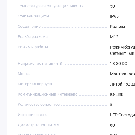
Температура эксплуатации Max, °C
50
Степень защиты
IP65
Соединение
Разъем
Резьба разъема
M12
Режимы работы
Режим бегущ
Сегментный
Напряжение питания, В
18-30 DC
Монтаж
Монтажное 
Материал корпуса
Литой под д
Коммуникационный интерфейс
IO-Link
Количество сегментов
5
Источник света
LED Светод
Диаметр колонны, мм
60