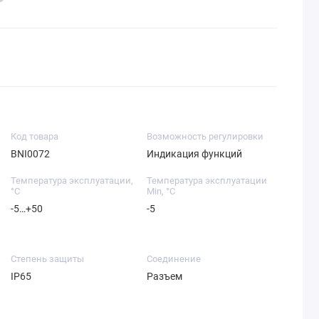
Код товара
Возможность регулировки
BNI0072
Индикация функций
Температура эксплуатации,
Температура эксплуатации
°C
Min, °C
-5…+50
-5
Степень защиты
Соединение
IP65
Разъем