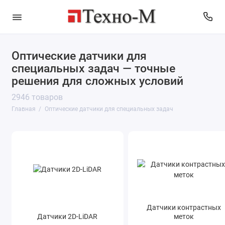
Оптические датчики для
Датчики 2D-LiDAR
специальных задач — точные
решения для сложных условий
Датчики контрастных меток
2946 товаров
Главная
Оптические датчики для специальных задач
Датчики кромки и ширины
Люминесцентные датчики
Оптические датчики цвета
Оптоволоконные датчики
Световые барьеры
Датчики контрастных
Датчики 2D-LiDAR
меток
Показать все