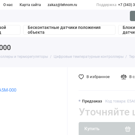
О нас
Карта сайта
zakaz@tehnom.ru
Поддержка
+7 (343) 
вой
Бесконтактные датчики положения
Блоки
д
объекта
датчи
000
роллеры и терморегуляторы
Цифровые температурные контроллеры
Те
В избранное
В 
Предзаказ
Код товара: E5
Уточняйте 
Купить