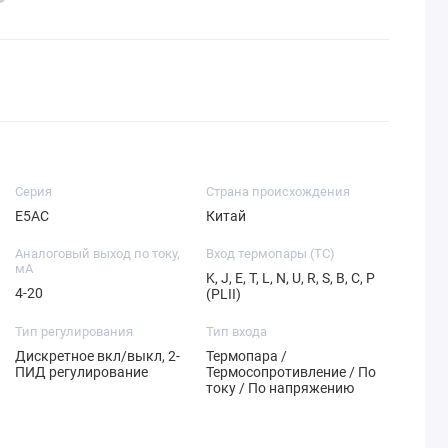
Серия
Страна происхождения
E5AC
Китай
Аналоговый выход по току,
Вход термопары (TC)
мА
K, J, E, T, L, N, U, R, S, B, C, P
4-20
(PLII)
Тип регулирования
Тип входа
Дискретное вкл/выкл, 2-
Термопара /
ПИД регулирование
Термосопротивление / По
току / По напряжению