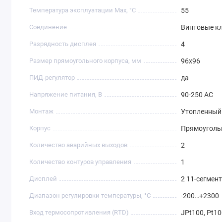
Температура эксплуатации Max, °C
55
Соединение
Винтовые к
Разрядность дисплея
4
Размер прямоугольного корпуса, мм
96x96
ПИД-регулятор
да
Напряжение питания, В
90-250 AC
Монтаж
Утопленный
Корпус
Прямоугол
Количество аварийных выходов
2
Количество контуров управления
1
Дисплей
2 11-сегмен
Диапазон регулировки температуры, °C
-200…+2300
Вход термосопротивления (RTD)
JPt100, Pt1