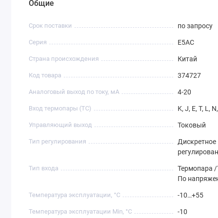
Общие
Срок поставки
по запросу
Серия
E5AC
Страна происхождения
Китай
Код товара
374727
Аналоговый выход по току, мА
4-20
Вход термопары (TC)
K, J, E, T, L, N
Управляющий выход
Токовый
Тип регулирования
Дискретное 
регулирова
Тип входа
Термопара /
По напряже
Температура эксплуатации, °C
-10…+55
Температура эксплуатации Min, °C
-10