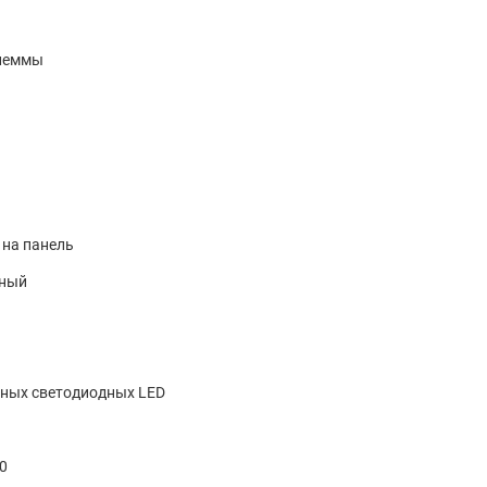
леммы
 на панель
ьный
тных светодиодных LED
00