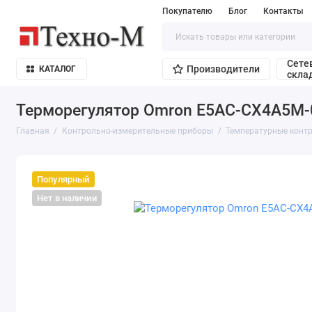
Покупателю
Блог
Контакты
Сете
Производители
КАТАЛОГ
скла
Терморегулятор Omron E5AC-CX4A5M-
Главная
Контрольно-измерительные приборы
Температурные конт
Популярный
Нет в наличии