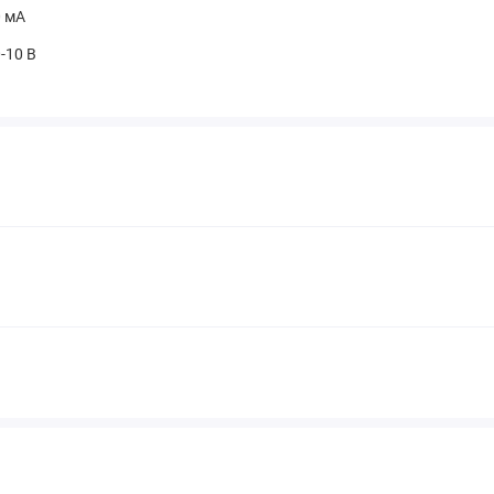
0 мА
0-10 В