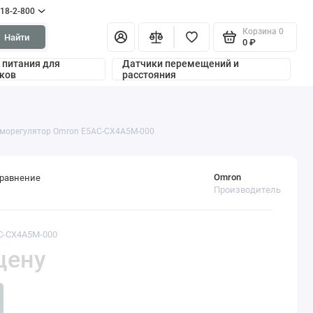
318-2-800
Корзина
0
Найти
0 ₽
 питания для
Датчики перемещений и
ков
расстояния
рморегулятор Omron E5AC-CX4A5M-000
Omron
сравнение
Производитель
AC-CX4A5M-000
цену