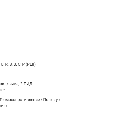
, U, R, S, B, C, P (PLII)
вкл/выкл, 2-ПИД
ние
Термосопротивление / По току /
нию