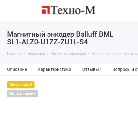
Магнитный энкодер Balluff BML
SL1-ALZ0-U1ZZ-ZU1L-S4
Главная
Энкодеры
Линейные энкодеры
Магнитные линейные энк
Описание
Характеристики
Отзывы
0
Вопросы и о
Популярный
Нет в наличии