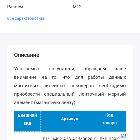
Разъем
M12
Все характеристики
Описание
Уважаемые покупатели, обращаем ваше
внимание на то, что для работы данных
магнитных линейных энкодеров необходимо
приобрести специальный ленточный мерный
элемент (магнитную ленту):
Код
Внешний
Артикул
товара
вид
Магнитна
BML-M02-A33-A3-M0028-C
BML039K