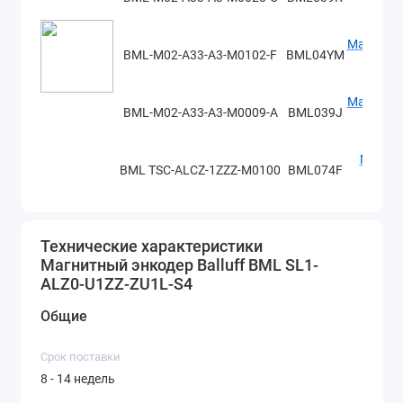
Магнитна
BML-M02-A33-A3-M0102-F
BML04YM
Магнитна
BML-M02-A33-A3-M0009-A
BML039J
Магнит
BML TSC-ALCZ-1ZZZ-M0100
BML074F
Магнит
BML TSC-ALCZ-1ZZZ-M0819
BML074E
Технические характеристики
Магнитный энкодер Balluff BML SL1-
Магнит
ALZ0-U1ZZ-ZU1L-S4
BML TSC-ALCZ-1ZZZ-M2400
BML074H
Общие
BML-M07-I68-A0-M1000-
Магнитна
BML0699
R0000
Срок поставки
8 - 14 недель
BML-M07-I68-A0-M4800-
Магнитна
BML06ZA