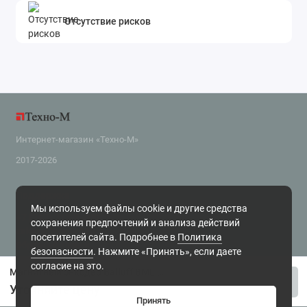
Отсутствие рисков
Интернет-магазин «Техно-М»
2017-2026
Поддержка
Мы используем файлы cookie и другие средства
+7 (343) 318-2-800
сохранения предпочтений и анализа действий
zakaz@tehnom.ru
посетителей сайта. Подробнее в
Политика
Обратный звонок
безопасности
. Нажмите «Принять», если даете
г. Екатеринбург, ул. Чайковского 16, офис 6 Будни, с 10.00 до 18.00
согласие на это.
Магнитный энкодер Balluff BML SL1-ALZ0-U1ZZ-ZU1L-S4
Купить
Уточняйте цену
Принять