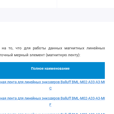
 на то, что для работы данных магнитных линейных
точный мерный элемент (магнитную ленту):
Полное наименование
ная лента для линейных энкодеров Balluff BML-M02-A33-A3-M0028-
C
ная лента для линейных энкодеров Balluff BML-M02-A33-A3-M0102-
F