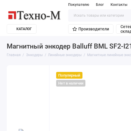
Покупателю
Блог
Контакты
Сете
Производители
КАТАЛОГ
скла
Магнитный энкодер Balluff BML SF2-I
Главная
Энкодеры
Линейные энкодеры
Магнитные линейные энк
Популярный
Нет в наличии