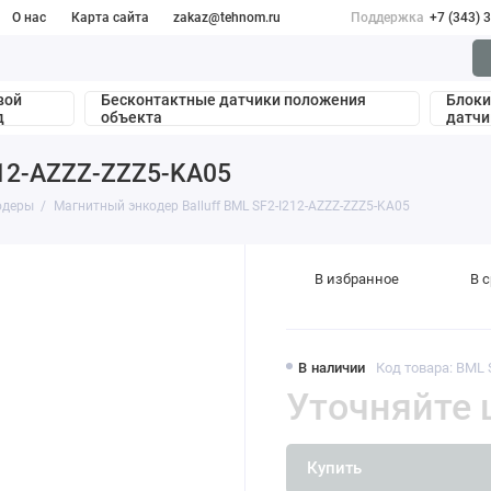
О нас
Карта сайта
zakaz@tehnom.ru
Поддержка
+7 (343) 
вой
Бесконтактные датчики положения
Блоки
д
объекта
датчи
212-AZZZ-ZZZ5-KA05
одеры
Магнитный энкодер Balluff BML SF2-I212-AZZZ-ZZZ5-KA05
В избранное
В 
В наличии
Код товара: BML
Уточняйте 
Купить