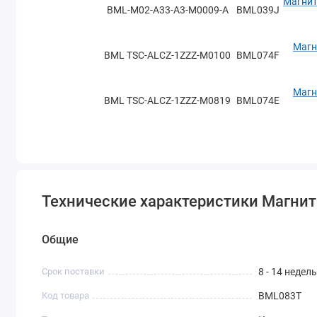
Магнит
BML-M02-A33-A3-M0009-A
BML039J
Магн
BML TSC-ALCZ-1ZZZ-M0100
BML074F
Магн
BML TSC-ALCZ-1ZZZ-M0819
BML074E
Магн
BML TSC-ALCZ-1ZZZ-M2400
BML074H
BML-M07-I68-A0-M1000-
Магнит
BML0699
Технические характеристики Магнит
R0000
BML-M07-I68-A0-M4800-
Магнит
BML06ZA
Общие
R0000
Срок поставки
8 - 14 недель
Магн
BML TSC-I2A1-1ZZZ-M1000
BML084L
Код товара
BML083T