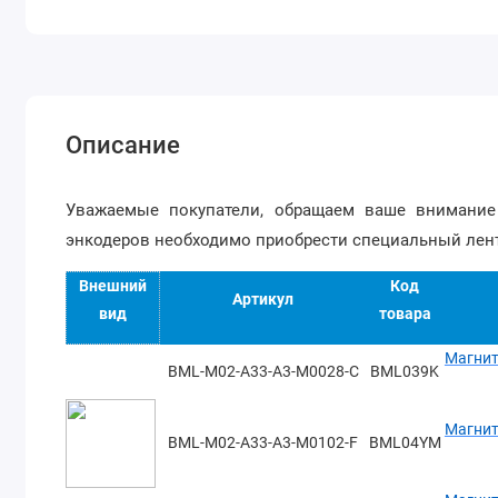
Описание
Уважаемые покупатели, обращаем ваше внимание
энкодеров необходимо приобрести специальный лен
Код
Внешний
Артикул
товара
вид
Магнит
BML-M02-A33-A3-M0028-C
BML039K
Магнит
BML-M02-A33-A3-M0102-F
BML04YM