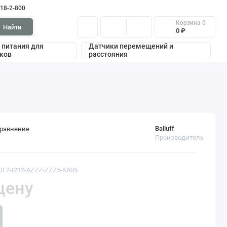
318-2-800
Корзина
0
Найти
0 ₽
 питания для
Датчики перемещений и
ков
расстояния
Balluff
сравнение
Производитель
 SF2-I212-AZZZ-ZZZ5-KA05
цену