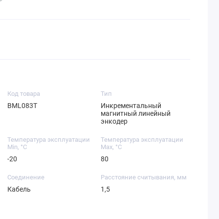
Код товара
Тип
BML083T
Инкрементальный
магнитный линейный
энкодер
Температура эксплуатации
Температура эксплуатации
Min, °C
Max, °C
-20
80
Соединение
Расстояние считывания, мм
Кабель
1,5