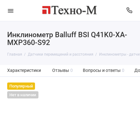
Инклинометр Balluff BSI Q41K0-XA-
MXP360-S92
Главная
Датчики перемещений и расстояния
Инклинометры - датчи
Характеристики
Отзывы
0
Вопросы и ответы
0
До
Популярный
Нет в наличии