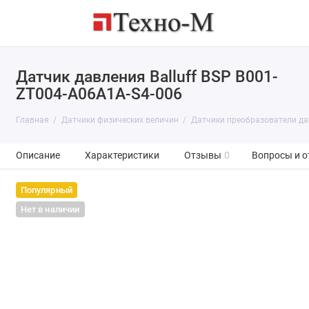
Датчик давления Balluff BSP B001-
ZT004-A06A1A-S4-006
Главная
Датчики физических величин
Датчики преобразователи да
Описание
Характеристики
Отзывы
0
Вопросы и о
Популярный
Нет в наличии