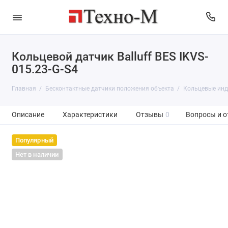
Кольцевой датчик Balluff BES IKVS-
015.23-G-S4
Главная
Бесконтактные датчики положения объекта
Кольцевые инд
Описание
Характеристики
Отзывы
0
Вопросы и о
Популярный
Нет в наличии